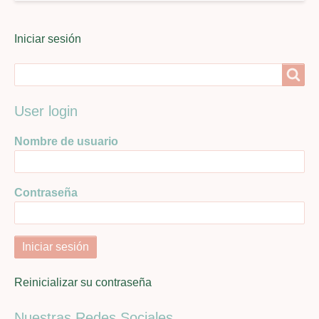
User
Iniciar sesión
menu
Search
Search
User login
Nombre de usuario
Contraseña
Reinicializar su contraseña
Nuestras Redes Sociales