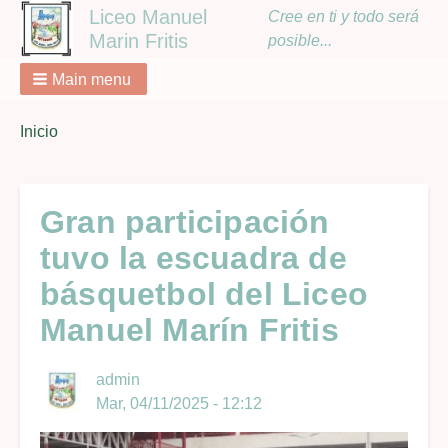
Liceo Manuel
Cree en ti y todo será
Marin Fritis
posible...
Main menu
You
Inicio
Breadcrumbs
are
here:
Gran participación
tuvo la escuadra de
básquetbol del Liceo
Manuel Marín Fritis
admin
Mar, 04/11/2025 - 12:12