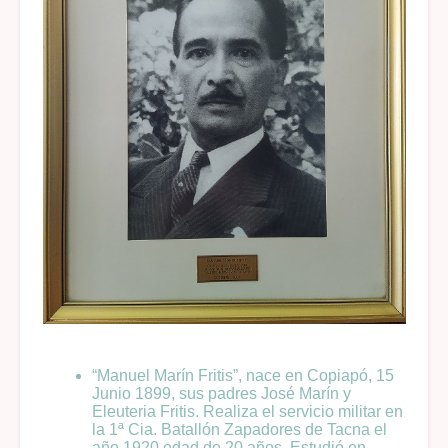
“Manuel Marín Fritis”, nace en Copiapó, 15
Junio 1899, sus padres José Marín y
Eleuteria Fritis. Realiza el servicio militar en
la 1ª Cia. Batallón Zapadores de Tacna el
año 1920 edad de 20 años. Estudió en