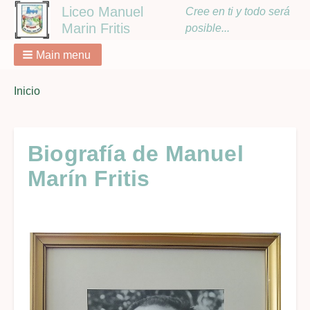
Liceo Manuel
Cree en ti y todo será
Marin Fritis
posible...
Main menu
You
Inicio
Breadcrumbs
are
here:
Biografía de Manuel
Marín Fritis