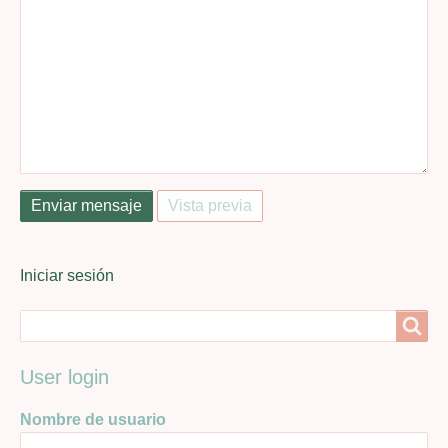
User
Iniciar sesión
menu
Search
Search
User login
Nombre de usuario