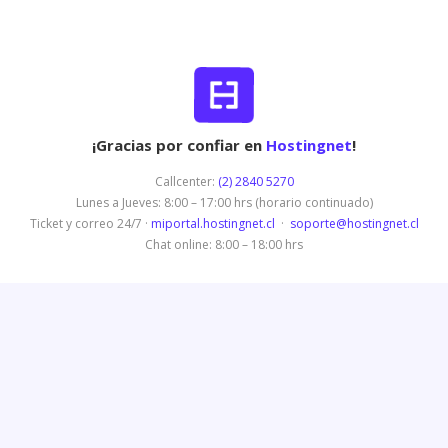
¡Gracias por confiar en
Hostingnet
!
Callcenter:
(2) 2840 5270
Lunes a Jueves: 8:00 – 17:00 hrs (horario continuado)
Ticket y correo 24/7 ·
miportal.hostingnet.cl
·
soporte@hostingnet.cl
Chat online: 8:00 – 18:00 hrs