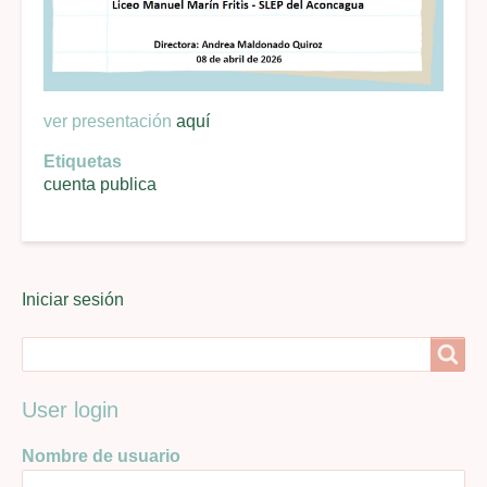
ver presentación
aquí
Etiquetas
cuenta publica
User
Iniciar sesión
menu
Search
Search
User login
Nombre de usuario