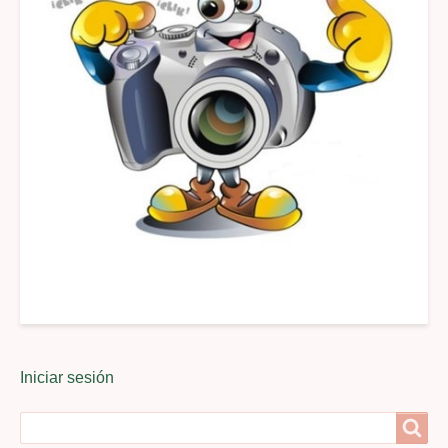
User
Iniciar sesión
menu
Search
Search