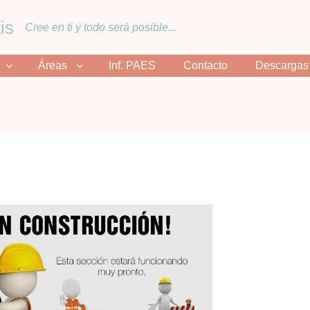
is
Cree en ti y todo será posible...
Áreas
Inf. PAES
Contacto
Descargas