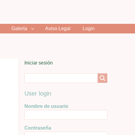
Galería
Aviso Legal
Login
User
Iniciar sesión
menu
Search
Search
User login
Nombre de usuario
Contraseña