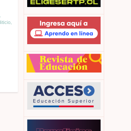
,
ticio,