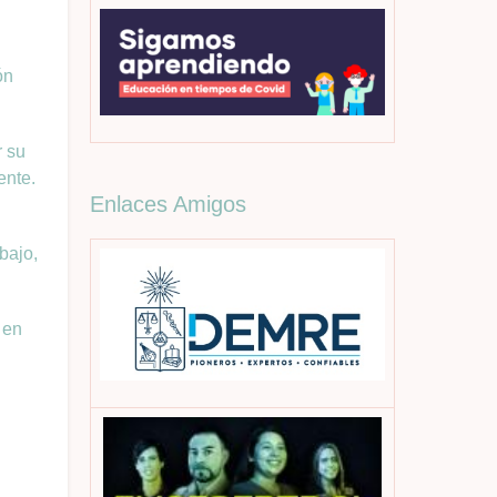
ón
r su
ente.
Enlaces Amigos
bajo,
 en