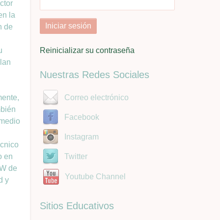
ctor
en la
n de
u
Reinicializar su contraseña
plan
Nuestras Redes Sociales
mente,
Correo electrónico
mbién
Facebook
 medio
Instagram
écnico
o en
Twitter
kW de
Youtube Channel
d y
Sitios Educativos