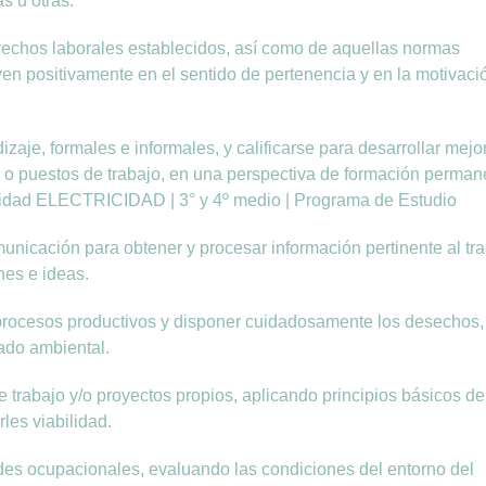
s u otras.
derechos laborales establecidos, así como de aquellas normas
uyen positivamente en el sentido de pertenencia y en la motivaci
izaje, formales e informales, y calificarse para desarrollar mejo
s o puestos de trabajo, en una perspectiva de formación perman
alidad ELECTRICIDAD | 3° y 4º medio | Programa de Estudio
unicación para obtener y procesar información pertinente al tra
nes e ideas.
os procesos productivos y disponer cuidadosamente los desechos,
dado ambiental.
de trabajo y/o proyectos propios, aplicando principios básicos de
les viabilidad.
des ocupacionales, evaluando las condiciones del entorno del