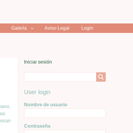
Galería
Aviso Legal
Login
User
Iniciar sesión
menu
Search
Search
User login
Nombre de usuario
umano,
asi
cionan
Contraseña