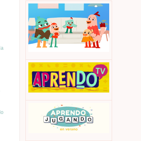
la
o
do