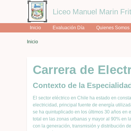
Liceo Manuel Marin Frit
Inicio
Evaluación Día
Quienes Somos
You
Inicio
Breadcrumbs
are
here:
Carrera de Elect
Contexto de la Especialida
El sector eléctrico en Chile ha estado en con
electricidad, principal fuente de energía utiliz
se ha quintuplicado en los últimos 30 años en el
total en las zonas urbanas y mayor al 90% en la
con la generación, transmisión y distribución d