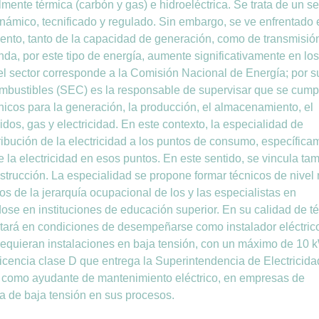
mente térmica (carbón y gas) e hidroeléctrica. Se trata de un se
inámico, tecnificado y regulado. Sin embargo, se ve enfrentado 
miento, tanto de la capacidad de generación, como de transmisió
nda, por este tipo de energía, aumente significativamente en los
del sector corresponde a la Comisión Nacional de Energía; por s
Combustibles (SEC) es la responsable de supervisar que se cum
cnicos para la generación, la producción, el almacenamiento, el
uidos, gas y electricidad. En este contexto, la especialidad de
tribución de la electricidad a los puntos de consumo, específica
e la electricidad en esos puntos. En este sentido, se vincula ta
strucción. La especialidad se propone formar técnicos de nivel
s de la jerarquía ocupacional de los y las especialistas en
ose en instituciones de educación superior. En su calidad de t
stará en condiciones de desempeñarse como instalador eléctric
requieran instalaciones en baja tensión, con un máximo de 10 
licencia clase D que entrega la Superintendencia de Electricida
como ayudante de mantenimiento eléctrico, en empresas de
a de baja tensión en sus procesos.