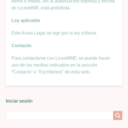
forma o medio, sin la autorización expresa y escrita
de LiceoMMF, está prohibida.
Ley aplicable
Este Aviso Legal se rige por la ley chilena.
Contacto
Para contactarse con LiceoMMF, se puede hacer
uso de los medios indicados en la sección
“Contacto” o "Escribenos" de esta web.
User
Iniciar sesión
menu
Search
Search